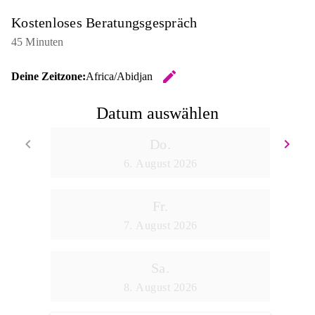
Kostenloses Beratungsgespräch
45 Minuten
edit
Deine Zeitzone:
Africa/Abidjan
Zeitzone ä
Datum auswählen
keyboard_arrow_left
keyboard_arrow_right
Do.
Zurück
We
6. August 2026
Fr.
7. August 2026
Sa.
8. August 2026