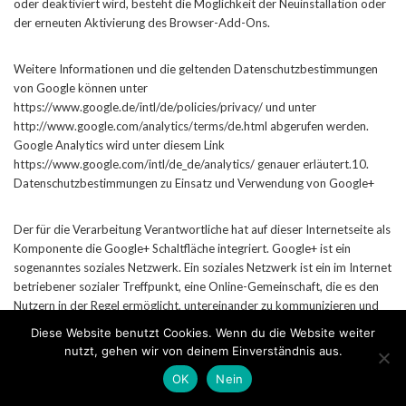
oder deaktiviert wird, besteht die Möglichkeit der Neuinstallation oder
der erneuten Aktivierung des Browser-Add-Ons.
Weitere Informationen und die geltenden Datenschutzbestimmungen
von Google können unter
https://www.google.de/intl/de/policies/privacy/ und unter
http://www.google.com/analytics/terms/de.html abgerufen werden.
Google Analytics wird unter diesem Link
https://www.google.com/intl/de_de/analytics/ genauer erläutert.10.
Datenschutzbestimmungen zu Einsatz und Verwendung von Google+
Der für die Verarbeitung Verantwortliche hat auf dieser Internetseite als
Komponente die Google+ Schaltfläche integriert. Google+ ist ein
sogenanntes soziales Netzwerk. Ein soziales Netzwerk ist ein im Internet
betriebener sozialer Treffpunkt, eine Online-Gemeinschaft, die es den
Nutzern in der Regel ermöglicht, untereinander zu kommunizieren und
im virtuellen Raum zu interagieren. Ein soziales Netzwerk kann als
Diese Website benutzt Cookies. Wenn du die Website weiter
Plattform zum Austausch von Meinungen und Erfahrungen dienen oder
nutzt, gehen wir von deinem Einverständnis aus.
ermöglicht es der Internetgemeinschaft, persönliche oder
OK
Nein
unternehmensbezogene Informationen bereitzustellen. Google+
ermöglicht den Nutzern des sozialen Netzwerkes unter anderem die